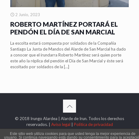
2 Junio, 2023
ROBERTO MARTÍNEZ PORTARÁ EL
PENDÓN EL DÍA DE SAN MARCIAL
La escolta estará compuesta por soldados de la Compañía
Santiago La Junta de Mandos del Alarde de San Marcial ha dado
a conocer que el irundarra Roberto Martínez será quien porte
este año la réplica del pendón el Día de San Marcial y éste será
escoltado por soldados de la
[…]
© 2018 Irungo Alardea | Alarde de Irun. Todos los derechos
reservados. |
Aviso legal
|
Política de privacidad
Este sitio web utiliza cookies para que usted tenga la mejor experiencia de
usuario. Si continúa navegando está dando su consentimiento para la aceptaci