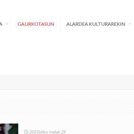
A
GAURKOTASUN
ALARDEA KULTURAREKIN
2023(e)ko Irailak 29