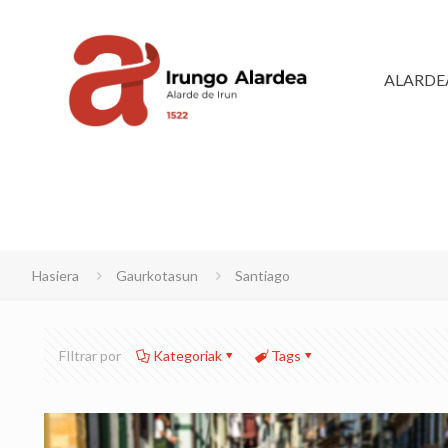
ALARDE
Hasiera
Gaurkotasun
Santiago
FIltrar por
Kategoriak
Tags