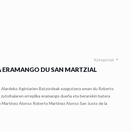
Kategoriak
A ERAMANGO DU SAN MARTZIAL
l Alardeko Agintarien Batzordeak ezagutzera eman du Roberto
n zutoihalaren erreplika eramango dueña eta berarekin batera
o Martínez Alonso Roberto Martínez Alonso San Justo de la