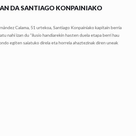
AN DA SANTIAGO KONPAINIAKO
nández Calama, 51 urtekoa, Santiago Konpainiako kapitain berria
u nahi izan du “ilusio handiarekin hasten duela etapa berri hau
ondo egiten saiatuko direla eta horrela ahaztezinak diren uneak