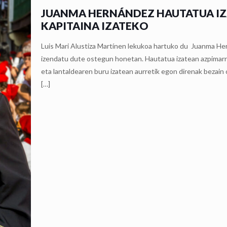
JUANMA HERNÁNDEZ HAUTATUA IZ
KAPITAINA IZATEKO
Luis Mari Alustiza Martínen lekukoa hartuko du Juanma Her
izendatu dute ostegun honetan. Hautatua izatean azpimarrat
eta lantaldearen buru izatean aurretik egon direnak bezain 
[…]