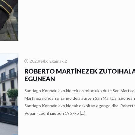
2023(e)ko Ekainak 2
ROBERTO MARTÍNEZEK ZUTOIHAL
EGUNEAN
Santiago Konpainiako kideek eskoltatuko dute San Martzia
Martínez irundarra izango dela aurten San Martzial Egunea
Santiago Konpainiako kideak eskoltan egongo dira. Robert
Vegan (León) jaio zen 1957ko
[…]