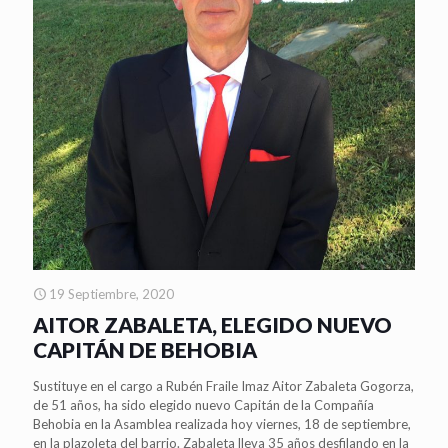
19 Septiembre, 2020
AITOR ZABALETA, ELEGIDO NUEVO
CAPITÁN DE BEHOBIA
Sustituye en el cargo a Rubén Fraile Imaz Aitor Zabaleta Gogorza,
de 51 años, ha sido elegido nuevo Capitán de la Compañía
Behobia en la Asamblea realizada hoy viernes, 18 de septiembre,
en la plazoleta del barrio. Zabaleta lleva 35 años desfilando en la