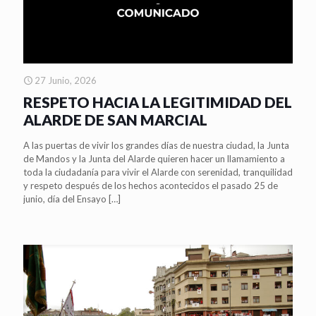
27 Junio, 2026
RESPETO HACIA LA LEGITIMIDAD DEL
ALARDE DE SAN MARCIAL
A las puertas de vivir los grandes días de nuestra ciudad, la Junta
de Mandos y la Junta del Alarde quieren hacer un llamamiento a
toda la ciudadanía para vivir el Alarde con serenidad, tranquilidad
y respeto después de los hechos acontecidos el pasado 25 de
junio, día del Ensayo
[…]