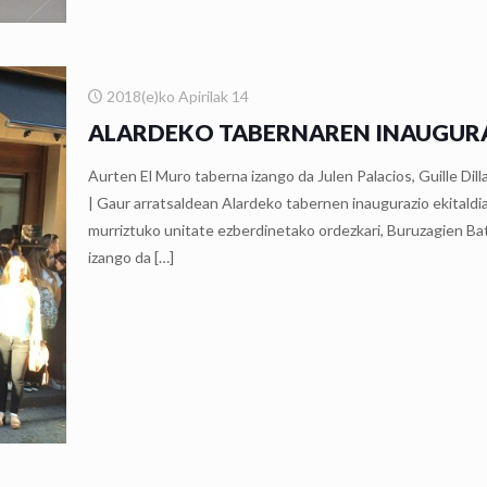
2018(e)ko Apirilak 14
ALARDEKO TABERNAREN INAUGURA
Aurten El Muro taberna izango da Julen Palacios, Guille Dil
| Gaur arratsaldean Alardeko tabernen inaugurazio ekitaldia
murriztuko unitate ezberdinetako ordezkari, Buruzagien Ba
izango da
[…]