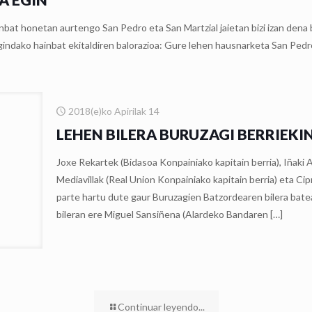
bat honetan aurtengo San Pedro eta San Martzial jaietan bizi izan dena b
gindako hainbat ekitaldiren balorazioa: Gure lehen hausnarketa San Pedro
2018(e)ko Apirilak 14
LEHEN BILERA BURUZAGI BERRIEKI
Joxe Rekartek (Bidasoa Konpainiako kapitain berria), Iñaki 
Mediavillak (Real Union Konpainiako kapitain berria) eta Cip
parte hartu dute gaur Buruzagien Batzordearen bilera bate
bileran ere Miguel Sansiñena (Alardeko Bandaren
[…]
Continuar leyendo...