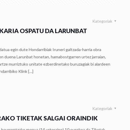
Kategoriak
KARIA OSPATU DA LARUNBAT
datua egin dute Hondarribiak Iruneri galtzada-harria obra
tzen duena Larunbat honetan, hamabostgarren urtez jarraian,
rtze murriztuko unitate ezberdinetako buruzagiak bi alardeen
ndarribiko Klink
[…]
Kategoriak
RAKO TIKETAK SALGAI ORAINDIK
haurrentzako menua (14 urteraino) 10 eurokoa da Tiketak