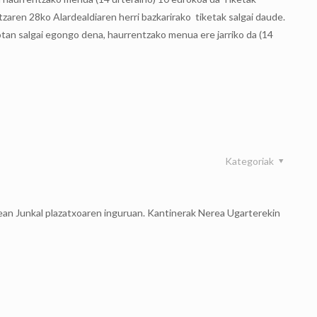
aren 28ko Alardealdiaren herri bazkarirako tiketak salgai daude.
an salgai egongo dena, haurrentzako menua ere jarriko da (14
Kategoriak
izean Junkal plazatxoaren inguruan. Kantinerak Nerea Ugarterekin