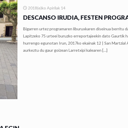
2018(e)ko Apirilak 14
DESCANSO IRUDIA, FESTEN PROG
Bigarren urtez programaren liburuxkaren diseinua berritu da
Lapitzeko 75 urteei buruzko erreportajeekin dato Gaurtik ha
hurrengo egunotan Irun, 2017ko ekainak 12 | San Martzial
aurkeztu du gaur goizean Larretxipi kalearen
[…]
A EGIN