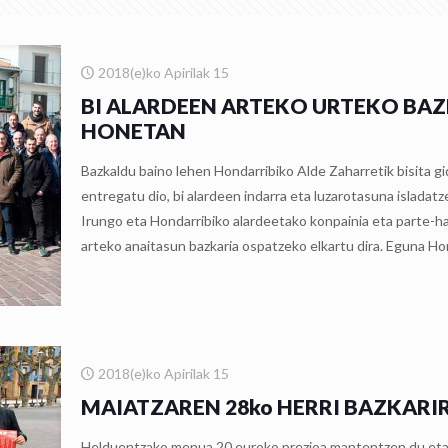
2018(e)ko Apirilak 15
BI ALARDEEN ARTEKO URTEKO BAZ
HONETAN
Bazkaldu baino lehen Hondarribiko Alde Zaharretik bisita gi
entregatu dio, bi alardeen indarra eta luzarotasuna islada
Irungo eta Hondarribiko alardeetako konpainia eta parte-ha
arteko anaitasun bazkaria ospatzeko elkartu dira. Eguna Ho
2018(e)ko Apirilak 15
MAIATZAREN 28ko HERRI BAZKARI
Helduentzako menua 20 euroko prezioa mantentzen du eta 