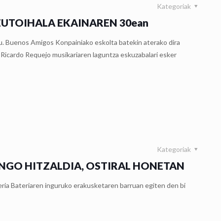
Kategoriak
TOIHALA EKAINAREN 30ean
 du. Buenos Amigos Konpainiako eskolta batekin aterako dira
Ricardo Requejo musikariaren laguntza eskuzabalari esker
Kategoriak
NGO HITZALDIA, OSTIRAL HONETAN
eria Bateriaren inguruko erakusketaren barruan egiten den bi