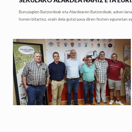
Buruzagien Batzordeak eta Alardearen Batzordeak, azken larun
honen bitartez, orain dela gutxi pasa diren festen egunetan e