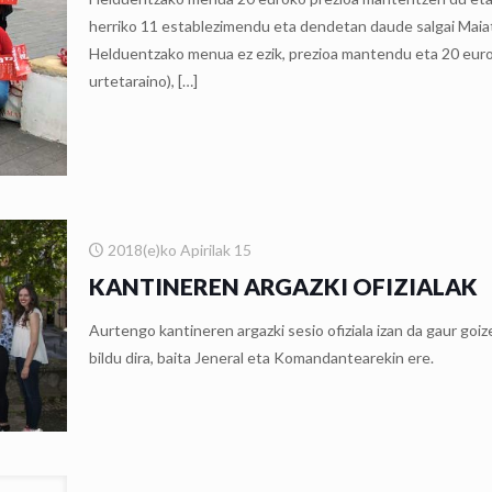
herriko 11 establezimendu eta dendetan daude salgai Maiatz
Helduentzako menua ez ezik, prezioa mantendu eta 20 eurot
urtetaraino),
[…]
2018(e)ko Apirilak 15
KANTINEREN ARGAZKI OFIZIALAK
Aurtengo kantineren argazki sesio ofiziala izan da gaur go
bildu dira, baita Jeneral eta Komandantearekin ere.