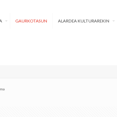
A
GAURKOTASUN
ALARDEA KULTURAREKIN
sma