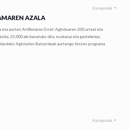
Kategoriak
RAMAREN AZALA
 eta aurten Artilleriaren Erret-Aginduaren 200 urteei eta
sita, 25.000 ale banatuko dira, euskaraz eta gaztelaniaz,
 Alardeko Agintarien Batzordeak aurtengo festen programa
Kategoriak