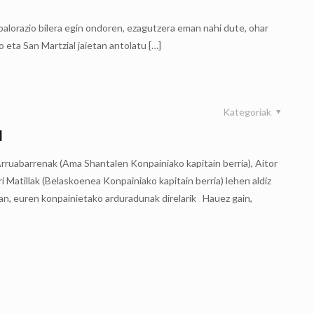
alorazio bilera egin ondoren, ezagutzera eman nahi dute, ohar
 eta San Martzial jaietan antolatu
[…]
Kategoriak
N
Arruabarrenak (Ama Shantalen Konpainiako kapitain berria), Aitor
ri Matillak (Belaskoenea Konpainiako kapitain berria) lehen aldiz
an, euren konpainietako arduradunak direlarik Hauez gain,