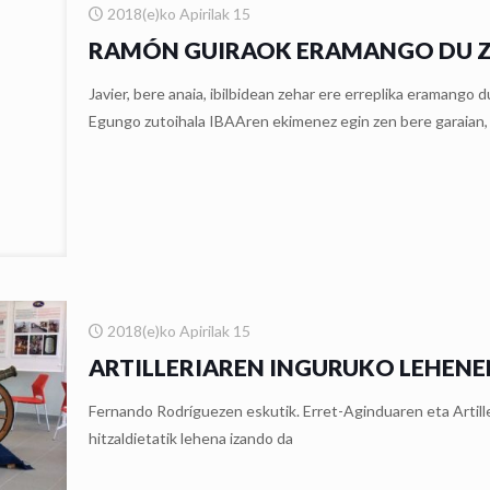
2018(e)ko Apirilak 15
RAMÓN GUIRAOK ERAMANGO DU ZU
Javier, bere anaia, ibilbidean zehar ere erreplika eramango
Egungo zutoihala IBAAren ekimenez egin zen bere garaian, 
2018(e)ko Apirilak 15
ARTILLERIAREN INGURUKO LEHENE
Fernando Rodríguezen eskutik. Erret-Aginduaren eta Artill
hitzaldietatik lehena izando da