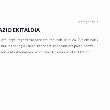
Kategoriak
ZIO EKITALDIA
la eta Jorge Iragorri dira bere arduradunak Irun, 2017ko ekainak 7
 burutu da Legia kalean, kantinera, konpainia eta parte-hartze
tzorde eta Alardearen Batzordeko kideekin. Aurten El Muro