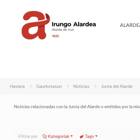
ALARDE
Hasiera
Gaurkotasun
Noticias
Junta del Alarde
Noticias relacionadas con la Junta del Alarde o emitidas por la mi
FIltrar por
Kategoriak
Tags