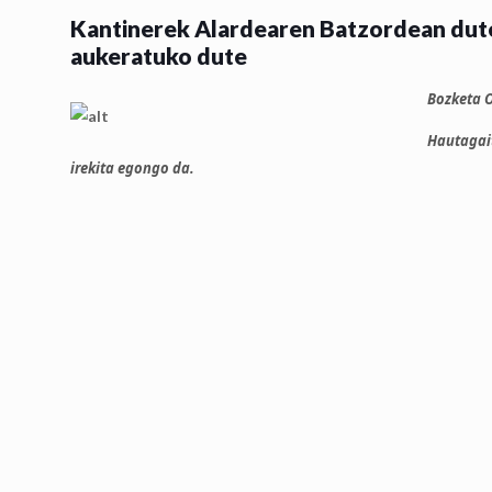
Kantinerek Alardearen Batzordean dute
aukeratuko dute
Bozketa O
Hautagait
irekita egongo da.