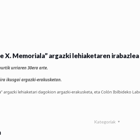
e X. Memoriala” argazki lehiaketaren irabazlea
rtik urriaren 30era arte.
ira ikusgai argazki-erakusketan.
argazki lehiaketari dagokion argazki-erakusketa, eta Colón Ibilbideko Labor
Kategoriak
a