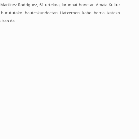
 Martínez Rodríguez, 61 urtekoa, larunbat honetan Amaia Kultur
 burututako hauteskundeetan Hatxeroen kabo berria izateko
 izan da.