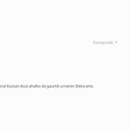
Kategoriak
al Kutxan ikusi ahalko da gaurtik urriaren 30era arte.