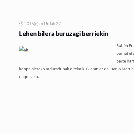
2016(e)ko Urriak 27
Lehen bilera buruzagi berriekin
Rubén Fra
berria) et
parte har
konpainietako arduradunak direlarik. Bileran ez da Juanjo Martí
dagoelako.