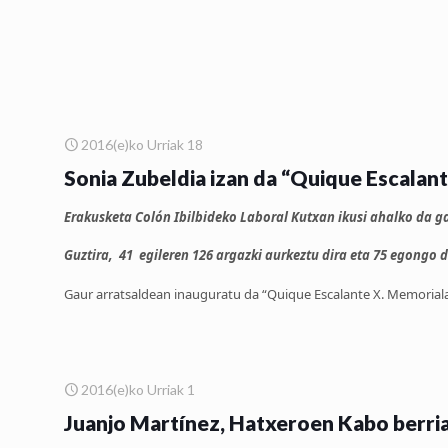
2016(e)ko Urriak 18
Sonia Zubeldia izan da “Quique Escalant
Erakusketa Colón Ibilbideko Laboral Kutxan ikusi ahalko da gau
Guztira, 41 egileren 126 argazki aurkeztu dira eta 75 egongo d
Gaur arratsaldean inauguratu da “Quique Escalante X. Memoriala” 
2016(e)ko Urriak 1
Juanjo Martínez, Hatxeroen Kabo berri