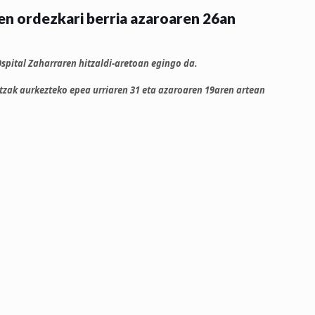
n ordezkari berria azaroaren 26an
spital Zaharraren hitzaldi-aretoan egingo da.
zak aurkezteko epea urriaren 31 eta azaroaren 19aren artean