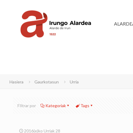
ALARDE
Hasiera
Gaurkotasun
Urria
FIltrar por
Kategoriak
Tags
2016(e)ko Urriak 28