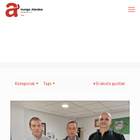
Kategoriak
Tags
Erakutsi guztiak