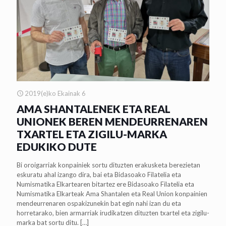
2019(e)ko Ekainak 6
AMA SHANTALENEK ETA REAL
UNIONEK BEREN MENDEURRENAREN
TXARTEL ETA ZIGILU-MARKA
EDUKIKO DUTE
Bi oroigarriak konpainiek sortu dituzten erakusketa berezietan
eskuratu ahal izango dira, bai eta Bidasoako Filatelia eta
Numismatika Elkartearen bitartez ere Bidasoako Filatelia eta
Numismatika Elkarteak Ama Shantalen eta Real Union konpainien
mendeurrenaren ospakizunekin bat egin nahi izan du eta
horretarako, bien armarriak irudikatzen dituzten txartel eta zigilu-
marka bat sortu ditu.
[…]