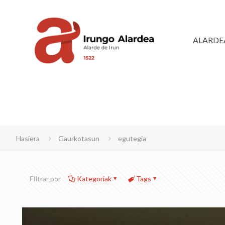
ALARDE
Hasiera
Gaurkotasun
egutegia
FIltrar por
Kategoriak
Tags