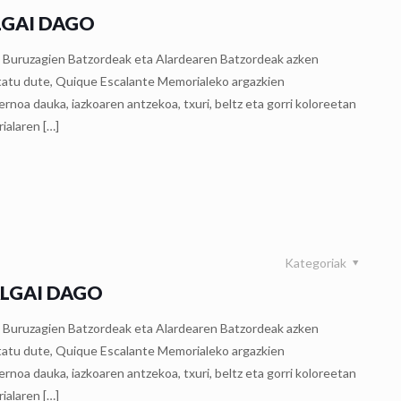
LGAI DAGO
n Buruzagien Batzordeak eta Alardearen Batzordeak azken
estatu dute, Quique Escalante Memorialeko argazkien
oa dauka, iazkoaren antzekoa, txuri, beltz eta gorri koloreetan
rialaren
[…]
Kategoriak
ALGAI DAGO
n Buruzagien Batzordeak eta Alardearen Batzordeak azken
estatu dute, Quique Escalante Memorialeko argazkien
oa dauka, iazkoaren antzekoa, txuri, beltz eta gorri koloreetan
rialaren
[…]