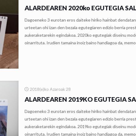
ALARDEAREN 2020ko EGUTEGIA SA
Dagoeneko 3 eurotan eros daiteke hiriko hainbat dendata
urteetan ohi izan den bezala egutegiaren edizio berria pr
aukeraketarekin egindakoa. 2020ko egutegiak diseinu modern
oinarrituta. Irudien tamaina inoiz baino handiagoa da, memo
2018(e)ko Azaroak 28
ALARDEAREN 2019KO EGUTEGIA S
Dagoeneko 3 eurotan eros daiteke hiriko hainbat dendata
urteetan ohi izan den bezala egutegiaren edizio berria pr
aukeraketarekin egindakoa. 2019ko egutegiak diseinu modern
oinarrituta. Irudien tamaina inoiz baino handiagoa da, memo