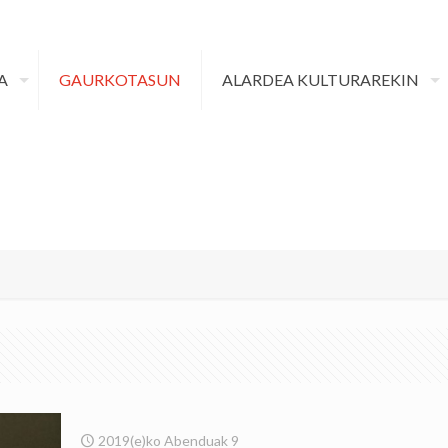
A
GAURKOTASUN
ALARDEA KULTURAREKIN
2019(e)ko Abenduak 9