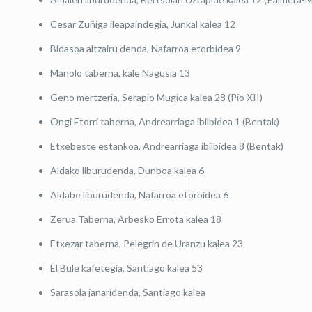
Cesar Zuñiga ileapaindegia, Junkal kalea 12
Bidasoa altzairu denda, Nafarroa etorbidea 9
Manolo taberna, kale Nagusia 13
Geno mertzeria, Serapio Mugica kalea 28 (Pío XII)
Ongi Etorri taberna, Andrearriaga ibilbidea 1 (Bentak)
Etxebeste estankoa, Andrearriaga ibilbidea 8 (Bentak)
Aldako liburudenda, Dunboa kalea 6
Aldabe liburudenda, Nafarroa etorbidea 6
Zerua Taberna, Arbesko Errota kalea 18
Etxezar taberna, Pelegrin de Uranzu kalea 23
El Bule kafetegia, Santiago kalea 53
Sarasola janaridenda, Santiago kalea