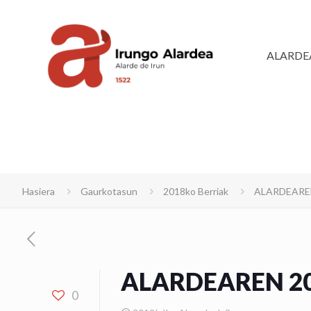
ALARDE
Hasiera
Gaurkotasun
2018ko Berriak
ALARDEARE
ALARDEAREN 20
0