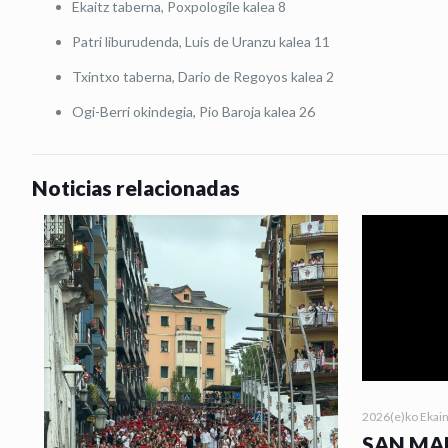
Ekaitz taberna, Poxpologile kalea 8
Patri liburudenda, Luis de Uranzu kalea 11
Txintxo taberna, Dario de Regoyos kalea 2
Ogi-Berri okindegia, Pio Baroja kalea 26
Noticias relacionadas
2026(e)ko Ekai
SAN MA