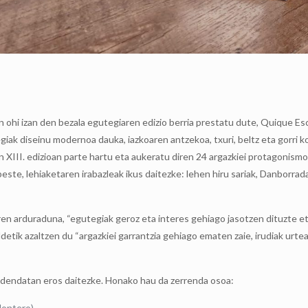
ohi izan den bezala egutegiaren edizio berria prestatu dute, Quique Es
ak diseinu modernoa dauka, iazkoaren antzekoa, txuri, beltz eta gorri k
en XIII. edizioan parte hartu eta aukeratu diren 24 argazkiei protagonism
este, lehiaketaren irabazleak ikus daitezke: lehen hiru sariak, Danborrad
n arduraduna, “egutegiak geroz eta interes gehiago jasotzen dituzte eta
ldetik azaltzen du “argazkiei garrantzia gehiago ematen zaie, irudiak urte
t dendatan eros daitezke. Honako hau da zerrenda osoa:
Montero)