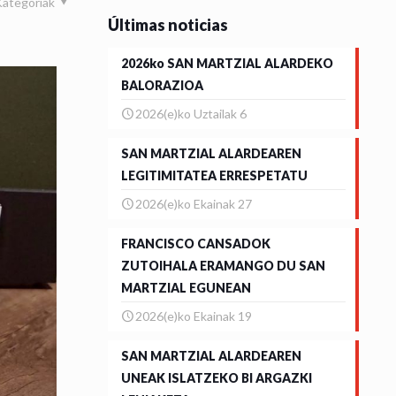
Kategoriak
Últimas noticias
2026ko SAN MARTZIAL ALARDEKO
BALORAZIOA
2026(e)ko Uztailak 6
SAN MARTZIAL ALARDEAREN
LEGITIMITATEA ERRESPETATU
2026(e)ko Ekainak 27
FRANCISCO CANSADOK
ZUTOIHALA ERAMANGO DU SAN
MARTZIAL EGUNEAN
2026(e)ko Ekainak 19
SAN MARTZIAL ALARDEAREN
UNEAK ISLATZEKO BI ARGAZKI