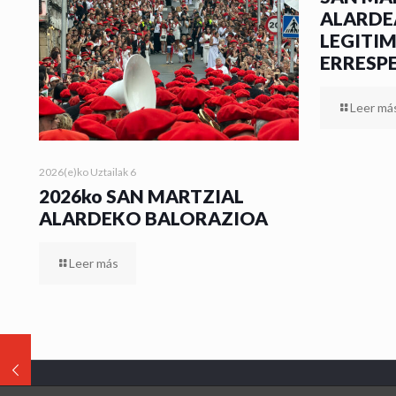
ALARDE
LEGITI
ERRESP
Leer má
2026(e)ko Uztailak 6
2026ko SAN MARTZIAL
ALARDEKO BALORAZIOA
Leer más