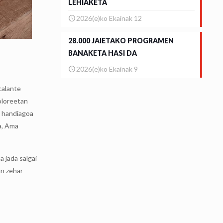
LEHIAKETA
2026(e)ko Ekainak 12
28.000 JAIETAKO PROGRAMEN
BANAKETA HASI DA
2026(e)ko Ekainak 9
calante
oloreetan
o handiagoa
a, Ama
 jada salgai
an zehar