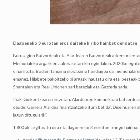
Dagoeneko 3 eurotan eros daiteke hiriko hainbat dendatan
Buruzagien Batzordeak eta Alardearen Batzordeak azken urteetan 
Memorialeko argazkien aukeraketarekin egindakoa. 2020ko egutegi
oinarrituta. Irudien tamaina inoiz baino handiagoa da, memorialar
emanez. Hilabete bakoitzeko bi argazki hautatu dira eta, besteak b
Shantalen eta Real Unionen sari bereziak eta Gazteria saria.
Iñaki Goikoetxearen hitzetan, Alardearen komunikazio batzordeare
daude. Gainera Alardea finantziatzeko iturri bat da”. Diseinuaren a
lagun ditugularik”.
1.800 ale argitaratu dira eta dagoeneko 3 eurotan Irungo hainba
Amalen liburudenda, Bertsolari Uztapide kalea 12 (Palmera-