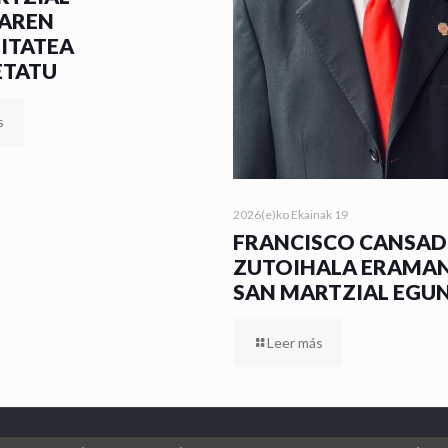
AREN
MITATEA
ETATU
s
2026(e)ko Ekainak 19
FRANCISCO CANSA
ZUTOIHALA ERAMA
SAN MARTZIAL EGU
Leer más