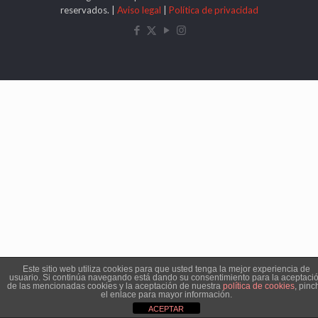
reservados. |
Aviso legal
|
Política de privacidad
Este sitio web utiliza cookies para que usted tenga la mejor experiencia de
usuario. Si continúa navegando está dando su consentimiento para la aceptaci
de las mencionadas cookies y la aceptación de nuestra
política de cookies
, pinc
el enlace para mayor información.
ACEPTAR