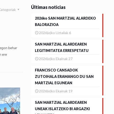
Últimas noticias
Kategoriak
2026ko SAN MARTZIAL ALARDEKO
BALORAZIOA
2026(e)ko Uztailak 6
SAN MARTZIAL ALARDEAREN
 egon behar
LEGITIMITATEA ERRESPETATU
n ere
2026(e)ko Ekainak 27
FRANCISCO CANSADOK
ZUTOIHALA ERAMANGO DU SAN
MARTZIAL EGUNEAN
2026(e)ko Ekainak 19
SAN MARTZIAL ALARDEAREN
UNEAK ISLATZEKO BI ARGAZKI