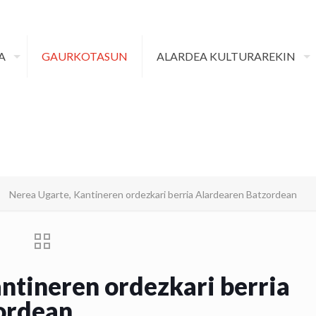
A
GAURKOTASUN
ALARDEA KULTURAREKIN
Nerea Ugarte, Kantineren ordezkari berria Alardearen Batzordean
ntineren ordezkari berria
ordean