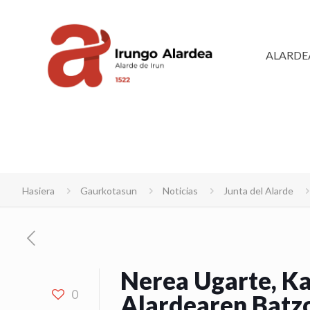
ALARDE
Hasiera
Gaurkotasun
Noticias
Junta del Alarde
Nerea Ugarte, Ka
0
Alardearen Batz