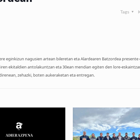
Tags
ere eginkizun nagusien artean bileretan eta Alardearen Batzordea presente
 diren ekitaldien antolakuntzan eta 30ean mendian egiten den lore-eskaintza
direnean, zehazki, boten aukeraketan eta entregan.