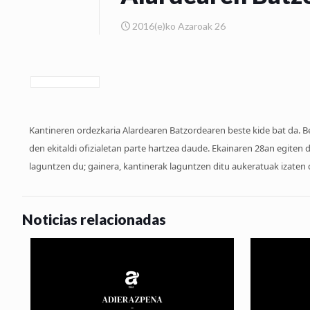
2016(e)ko Azaroak 26
Kantineren ordezkaria Alardearen Batzordearen beste kide bat da. B
den ekitaldi ofizialetan parte hartzea daude. Ekainaren 28an egiten
laguntzen du; gainera, kantinerak laguntzen ditu aukeratuak izaten 
Noticias relacionadas