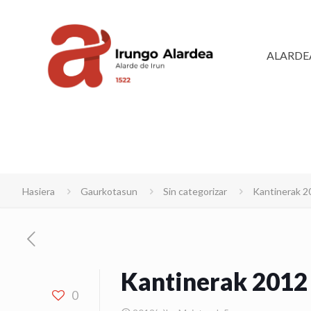
ALARDE
Hasiera
Gaurkotasun
Sin categorizar
Kantinerak 2
Kantinerak 2012
0