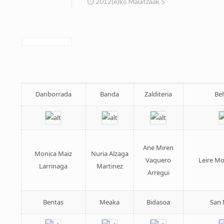
2012(e)ko Maiatzaak 5
Danborrada
Banda
Zalditeria
Be
Ane Miren
Monica Maiz
Nuria Alzaga
Vaquero
Leire Mo
Larrinaga
Martinez
Arregui
Bentas
Meaka
Bidasoa
San 