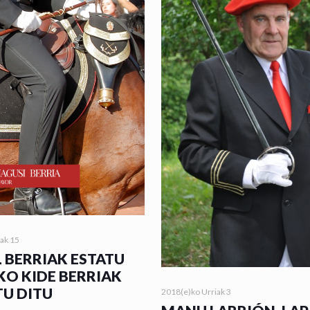
lak 15
 BERRIAK ESTATU
KO KIDE BERRIAK
TU DITU
2018(e)ko Urriak 3