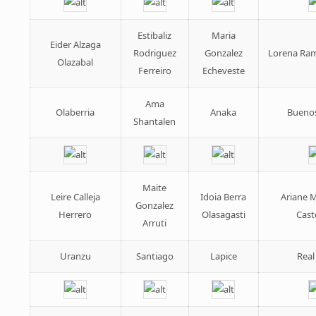
Estibaliz
Maria
Eider Alzaga
Rodriguez
Gonzalez
Lorena Ram
Olazabal
Ferreiro
Echeveste
Ama
Olaberria
Anaka
Bueno
Shantalen
Maite
Leire Calleja
Idoia Berra
Ariane 
Gonzalez
Herrero
Olasagasti
Cast
Arruti
Uranzu
Santiago
Lapice
Real