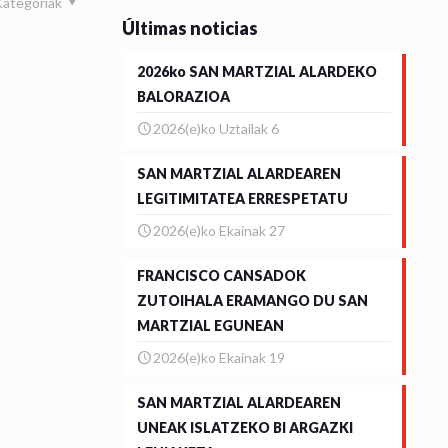
Kategoriak
Últimas noticias
2026ko SAN MARTZIAL ALARDEKO
BALORAZIOA
2026(e)ko Uztailak 6
SAN MARTZIAL ALARDEAREN
LEGITIMITATEA ERRESPETATU
2026(e)ko Ekainak 27
FRANCISCO CANSADOK
ZUTOIHALA ERAMANGO DU SAN
MARTZIAL EGUNEAN
2026(e)ko Ekainak 19
SAN MARTZIAL ALARDEAREN
UNEAK ISLATZEKO BI ARGAZKI