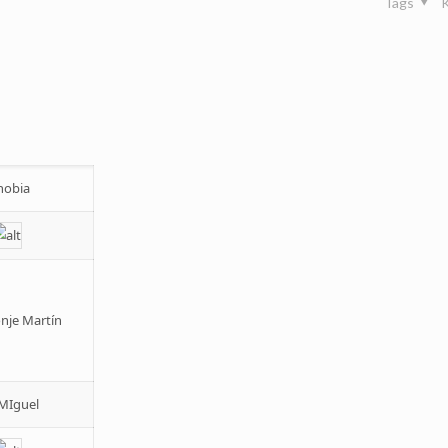
Tags
hobia
nje Martín
MIguel