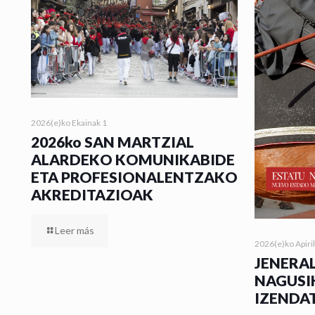
2026(e)ko Ekainak 1
2026ko SAN MARTZIAL
ALARDEKO KOMUNIKABIDE
ETA PROFESIONALENTZAKO
AKREDITAZIOAK
Leer más
2026(e)ko Apiri
JENERAL
NAGUSI
IZENDA