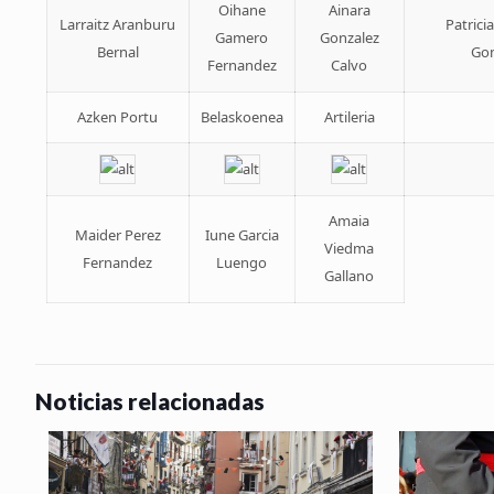
Oihane
Ainara
Larraitz Aranburu
Patrici
Gamero
Gonzalez
Bernal
Gon
Fernandez
Calvo
Azken Portu
Belaskoenea
Artileria
Amaia
Maider Perez
Iune Garcia
Viedma
Fernandez
Luengo
Gallano
Noticias relacionadas