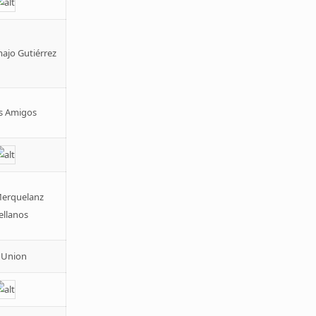
ajo Gutiérrez
s Amigos
Merquelanz
ellanos
 Union