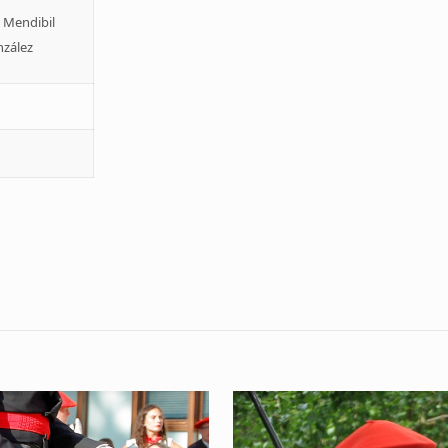
a Mendibil
zález