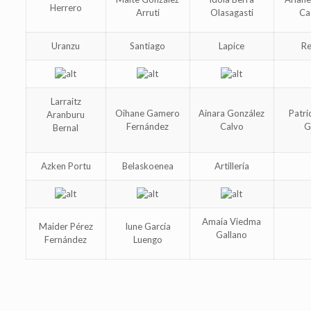
Herrero
Arruti
Olasagasti
Ca
Uranzu
Santiago
Lapice
Re
Larraitz
Oihane Gamero
Ainara González
Patri
Aranburu
Fernández
Calvo
G
Bernal
Azken Portu
Belaskoenea
Artillería
Amaia Viedma
Maider Pérez
Iune García
Gallano
Fernández
Luengo