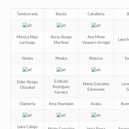
Tamborrada
Banda
Caballería
Mónica Maiz
Nuria Alzaga
Ane Miren
Leire 
Larrinaga
Martínez
Vaquero Arregui
Ventas
Meaka
Bidasoa
Sa
Estíbaliz
Eider Alzaga
María González
Lor
Rodríguez
Olazabal
Echeveste
G
Ferreiro
Olaberria
Ama Shantalen
Anaka
Bue
Leire Calleja
Maite González
Idoia Berra
Arian