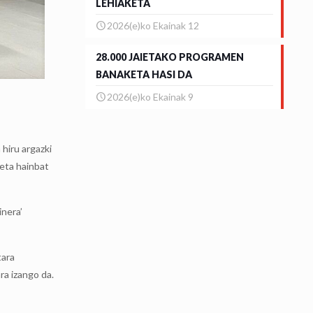
LEHIAKETA
2026(e)ko Ekainak 12
28.000 JAIETAKO PROGRAMEN
BANAKETA HASI DA
2026(e)ko Ekainak 9
hiru argazki
 eta hainbat
inera’
tara
ra izango da.