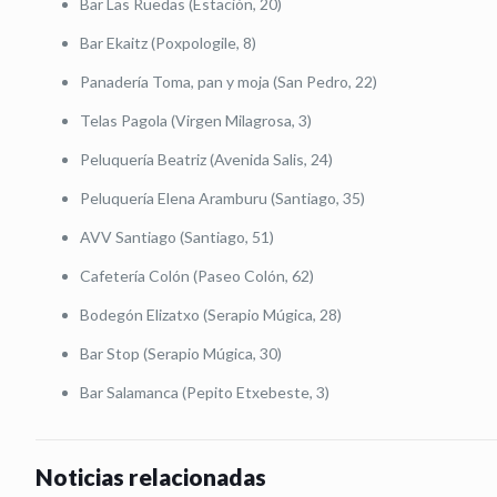
Bar Las Ruedas (Estación, 20)
Bar Ekaitz (Poxpologile, 8)
Panadería Toma, pan y moja (San Pedro, 22)
Telas Pagola (Virgen Milagrosa, 3)
Peluquería Beatriz (Avenida Salis, 24)
Peluquería Elena Aramburu (Santiago, 35)
AVV Santiago (Santiago, 51)
Cafetería Colón (Paseo Colón, 62)
Bodegón Elizatxo (Serapio Múgica, 28)
Bar Stop (Serapio Múgica, 30)
Bar Salamanca (Pepito Etxebeste, 3)
Noticias relacionadas