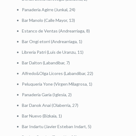
Panaderia Agirre (Junkal, 24)
Bar Manolo (Calle Mayor, 13)
Estanco de Ventas (Andrearriaga, 8)
Bar Ongi etorri (Andrearriaga, 1)
Librería Patri (Luis de Uranzu, 11)
Bar Dalton (Labandibar, 7)
Alfredo&Olga Licores (Labandibar, 22)
Peluqueria Yone (Virgen Milagrosa, 1)
Panadería Garia (Iglesia, 2)
Bar Danok Anai (Olaberria, 27)
Bar Nuevo (Bizkaia, 1)
Bar Indartu (Javier Esteban Indart, 5)