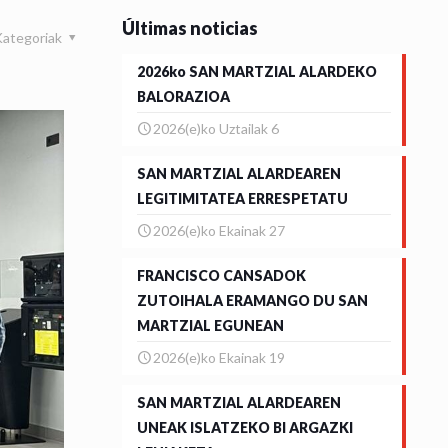
Últimas noticias
Kategoriak
2026ko SAN MARTZIAL ALARDEKO
BALORAZIOA
2026(e)ko Uztailak 6
SAN MARTZIAL ALARDEAREN
LEGITIMITATEA ERRESPETATU
2026(e)ko Ekainak 27
FRANCISCO CANSADOK
ZUTOIHALA ERAMANGO DU SAN
MARTZIAL EGUNEAN
2026(e)ko Ekainak 19
SAN MARTZIAL ALARDEAREN
UNEAK ISLATZEKO BI ARGAZKI