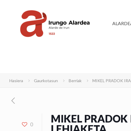
ALARDE
Hasiera
Gaurkotasun
Berriak
MIKEL PRADOK IRA
MIKEL PRADOK 
0
LEHIAKETA