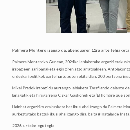
Palmera Montero izango da, abenduaren 11ra arte, lehiaket
Palmera Monteroko Gunean, 2024ko lehiaketako argazki erakusketa
irabazleen sari banaketa egin ziren atzo arratsaldean. Antolakunt
ordezkari politikok parte hartu zuten ekitaldian, 200 pertsona ingu
Mikel Pradok irabazi du aurtengo lehiaketa ‘Desfilando delante del
lanagatik eta hirugarrena Oskar Gaskonek eta ‘El hombre que sonrí
Hainbat argazkiko erakusketa bat ikusi ahal izango da Palmera Mon
aurkeztutako batzuk ikusi ahal izango dira, baita #Instalarde Ins
2026. urteko egutegia