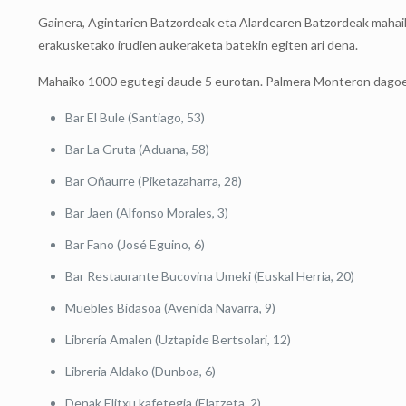
Gainera, Agintarien Batzordeak eta Alardearen Batzordeak mahaiko 
erakusketako irudien aukeraketa batekin egiten ari dena.
Mahaiko 1000 egutegi daude 5 eurotan. Palmera Monteron dagoen 
Bar El Bule (Santiago, 53)
Bar La Gruta (Aduana, 58)
Bar Oñaurre (Piketazaharra, 28)
Bar Jaen (Alfonso Morales, 3)
Bar Fano (José Eguino, 6)
Bar Restaurante Bucovina Umeki (Euskal Herria, 20)
Muebles Bidasoa (Avenida Navarra, 9)
Librería Amalen (Uztapide Bertsolari, 12)
Libreria Aldako (Dunboa, 6)
Denak Elitxu kafetegia (Elatzeta, 2)