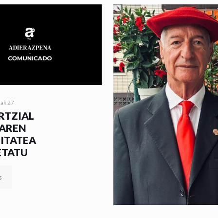
nak 27
RTZIAL
AREN
MITATEA
ETATU
s