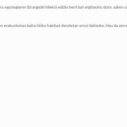
egutegiaren (bi argazki hileko) edizio berri bat argitaratu dute, azken 
erakusketan baita hiriko hainbat dendetan erosi daitezke. Hau da zerr