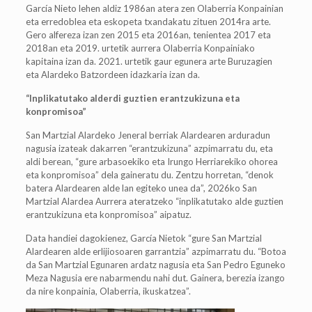
García Nieto lehen aldiz 1986an atera zen Olaberria Konpainian
eta erredoblea eta eskopeta txandakatu zituen 2014ra arte.
Gero alfereza izan zen 2015 eta 2016an, tenientea 2017 eta
2018an eta 2019. urtetik aurrera Olaberria Konpainiako
kapitaina izan da. 2021. urtetik gaur egunera arte Buruzagien
eta Alardeko Batzordeen idazkaria izan da.
“Inplikatutako alderdi guztien erantzukizuna eta
konpromisoa”
San Martzial Alardeko Jeneral berriak Alardearen arduradun
nagusia izateak dakarren “erantzukizuna” azpimarratu du, eta
aldi berean, “gure arbasoekiko eta Irungo Herriarekiko ohorea
eta konpromisoa” dela gaineratu du. Zentzu horretan, “denok
batera Alardearen alde lan egiteko unea da”, 2026ko San
Martzial Alardea Aurrera ateratzeko “inplikatutako alde guztien
erantzukizuna eta konpromisoa” aipatuz.
Data handiei dagokienez, García Nietok “gure San Martzial
Alardearen alde erlijiosoaren garrantzia” azpimarratu du. “Botoa
da San Martzial Egunaren ardatz nagusia eta San Pedro Eguneko
Meza Nagusia ere nabarmendu nahi dut. Gainera, berezia izango
da nire konpainia, Olaberria, ikuskatzea”.