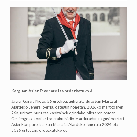
Karguan Asier Etxepare Iza ordezkatuko du
Javier García Nieto, 56 urtekoa, aukeratu dute San Martzial
Alardeko Jeneral berria, ostegun honetan, 2026ko martxoaren
26n, unitate buru eta kapitainek egindako bileraren ostean.
Gehiengoak konfiantza erakutsi diote arduradun nagusi berriari.
Asier Etxepare Iza, San Martzial Alardeko Jenerala 2024 eta
2025 urteetan, ordezkatuko du.