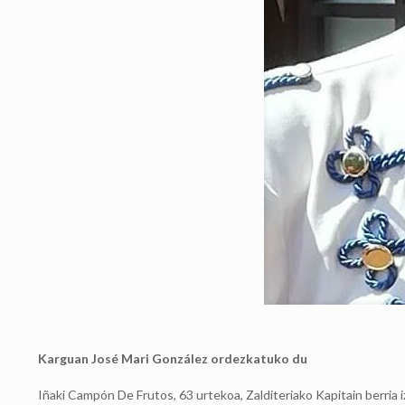
Karguan José Mari González ordezkatuko du
Iñaki Campón De Frutos, 63 urtekoa, Zalditeriako Kapitain berria 