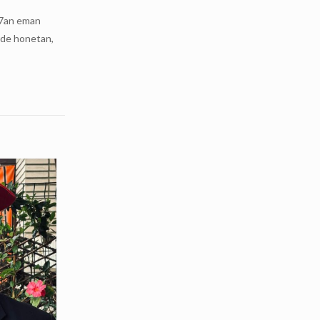
87an eman
rde honetan,