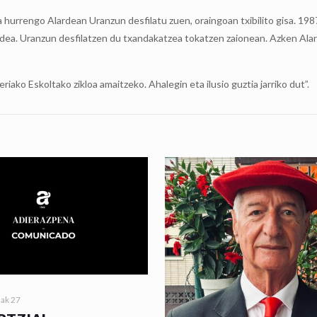
hurrengo Alardean Uranzun desfilatu zuen, oraingoan txibilito gisa. 19
ardea. Uranzun desfilatzen du txandakatzea tokatzen zaionean. Azken Ala
ako Eskoltako zikloa amaitzeko. Ahalegin eta ilusio guztia jarriko dut”.
nak 27