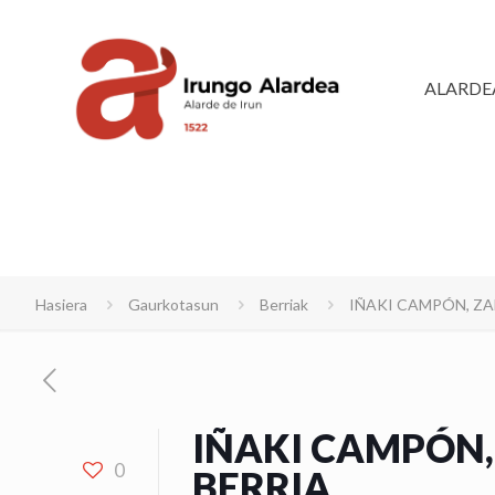
ALARDE
Hasiera
Gaurkotasun
Berriak
IÑAKI CAMPÓN, ZA
IÑAKI CAMPÓN,
0
BERRIA