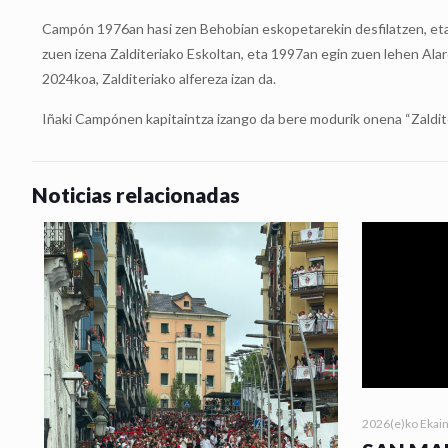
Campón 1976an hasi zen Behobian eskopetarekin desfilatzen, eta 
zuen izena Zalditeriako Eskoltan, eta 1997an egin zuen lehen Al
2024koa, Zalditeriako alfereza izan da.
Iñaki Campónen kapitaintza izango da bere modurik onena “Zalditeri
Noticias relacionadas
2026(e)ko Ekai