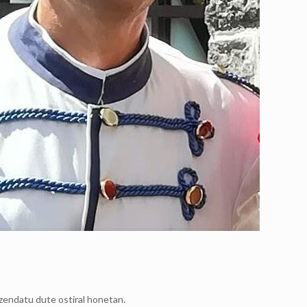
izendatu dute ostiral honetan.