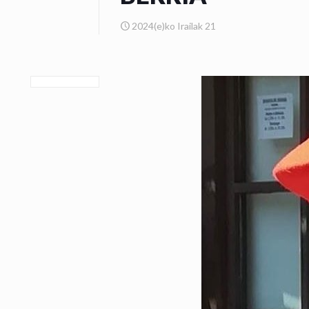
2024(e)ko Irailak 21