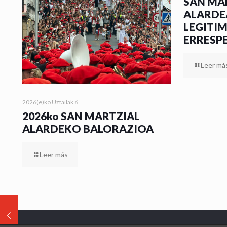
SAN MA
ALARDE
LEGITI
ERRESP
Leer má
2026(e)ko Uztailak 6
2026ko SAN MARTZIAL
ALARDEKO BALORAZIOA
Leer más