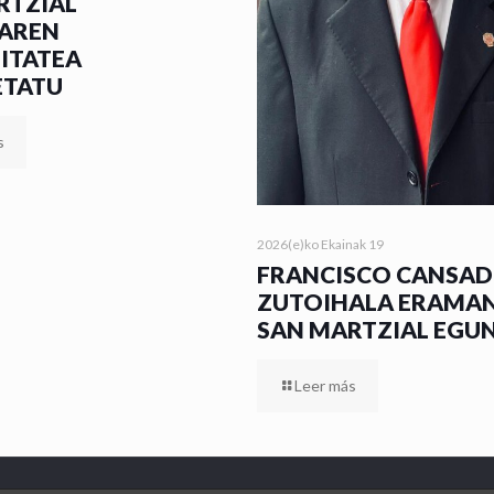
RTZIAL
AREN
MITATEA
ETATU
s
2026(e)ko Ekainak 19
FRANCISCO CANSA
ZUTOIHALA ERAMA
SAN MARTZIAL EGU
Leer más