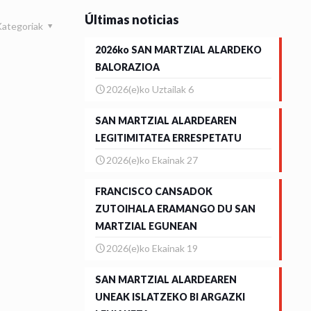
Últimas noticias
Kategoriak
2026ko SAN MARTZIAL ALARDEKO
BALORAZIOA
2026(e)ko Uztailak 6
SAN MARTZIAL ALARDEAREN
LEGITIMITATEA ERRESPETATU
2026(e)ko Ekainak 27
FRANCISCO CANSADOK
ZUTOIHALA ERAMANGO DU SAN
MARTZIAL EGUNEAN
2026(e)ko Ekainak 19
SAN MARTZIAL ALARDEAREN
UNEAK ISLATZEKO BI ARGAZKI