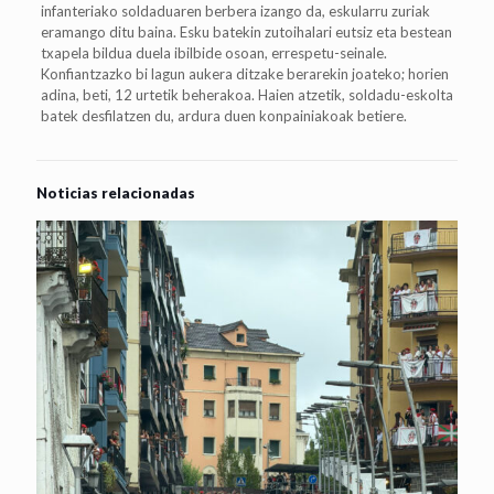
infanteriako soldaduaren berbera izango da, eskularru zuriak
eramango ditu baina. Esku batekin zutoihalari eutsiz eta bestean
txapela bildua duela ibilbide osoan, errespetu-seinale.
Konfiantzazko bi lagun aukera ditzake berarekin joateko; horien
adina, beti, 12 urtetik beherakoa. Haien atzetik, soldadu-eskolta
batek desfilatzen du, ardura duen konpainiakoak betiere.
Noticias relacionadas