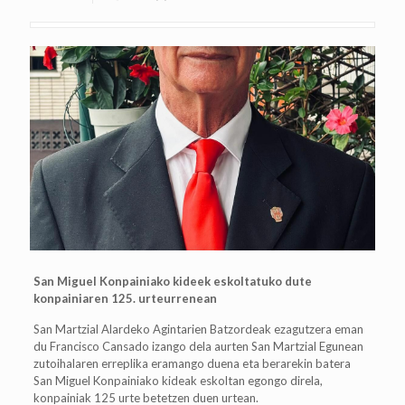
San Miguel Konpainiako kideek eskoltatuko dute
konpainiaren 125. urteurrenean
San Martzial Alardeko Agintarien Batzordeak ezagutzera eman
du Francisco Cansado izango dela aurten San Martzial Egunean
zutoihalaren erreplika eramango duena eta berarekin batera
San Miguel Konpainiako kideak eskoltan egongo direla,
konpainiak 125 urte betetzen duen urtean.