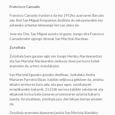
Francisco Cansado
Francisco Cansado irundarra da eta 1952ko azaroaren 8an jaio
zen. Beti San Miguel Konpainian desfilatu du eskopetarekin eta
azkeneko urteetan lehenengo lerroan atera da.
June eta Oier, San Miguel auzoko bi gazte, izango dira Francisco
Cansadorekin egongo direnak San Martzial Alardean.
Zutoihala
Zutoihala bere garaian egin zen Irungo Herriko Alardearentzat
eta San Martzial Alardearekin zerikusia duen pertsona batek
eramaten du, urtero txandakatuz.
San Martzial Eguneko goizeko desfilean, Junkaleko Andre
Mariaren Parrokia Elizan, kabildo erlijiosoa gehitzen da, antzina
elizako erretorea buru zela, eta gaur egun, zutoihalaren
erreplikarekin bakarrik, 1522tik aurrera kabildo sekularrek eta
elizakoek botoa bete izanaren prozesioaren aztarna bakarra
izanda. Arratsaldean, zutoihala jaso den lekuan bertan ematen
da.
Zutoihala eramaten duenaren jantzia San Martzial Alardeko