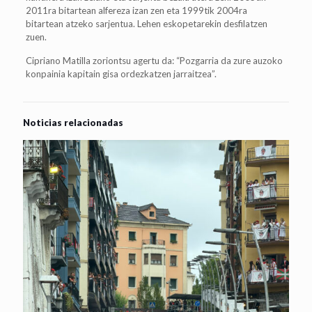
2011ra bitartean alfereza izan zen eta 1999tik 2004ra
bitartean atzeko sarjentua. Lehen eskopetarekin desfilatzen
zuen.
Cipriano Matilla zoriontsu agertu da: “Pozgarria da zure auzoko
konpainia kapitain gisa ordezkatzen jarraitzea”.
Noticias relacionadas