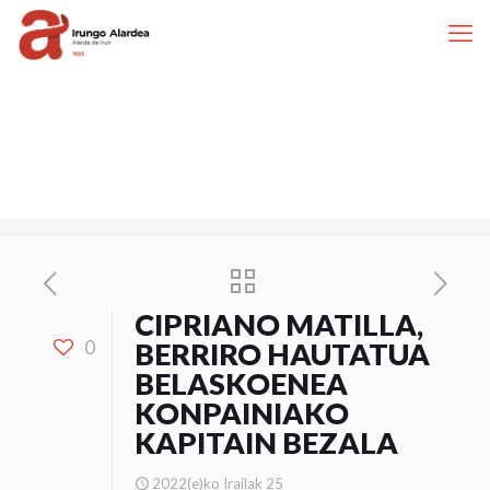
CIPRIANO MATILLA,
0
BERRIRO HAUTATUA
BELASKOENEA
KONPAINIAKO
KAPITAIN BEZALA
2022(e)ko Irailak 25