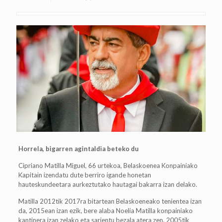
Horrela, bigarren agintaldia beteko du
Cipriano Matilla Miguel, 66 urtekoa, Belaskoenea Konpainiako
Kapitain izendatu dute berriro igande honetan
hauteskundeetara aurkeztutako hautagai bakarra izan delako.
Matilla 2012tik 2017ra bitartean Belaskoeneako tenientea izan
da, 2015ean izan ezik, bere alaba Noelia Matilla konpainiako
kantinera izan zelako eta sarjentu bezala atera zen. 2005tik