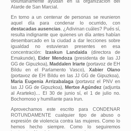
voluntariamente ayudan en la organización del
Alarde de San Marcial.
En torno a un centenar de personas se reunieron
aquel día para condenar lo ocurrido, con
destacadas ausencias
. ¿Adivinan cuáles? Pués sí,
resulta indignante que quienes un día antes habían
desembarcado en la ciudad a dar lecciones sobre
igualdad no estuvieran presentes en esa
concentración:
Izaskun Landaida
(directora de
Emakunde),
Eider Mendoza
(presidenta de las JJ
GG de Gipuzkoa),
Maddalen Iriarte
(portavoz de EH
Bildu en el Parlamento Vasco),
Xabier Olano
(portavoz de EH Bildu en las JJ GG de Gipuzkoa),
Maria Eugenia Arrizabalaga
(portavoz el PNV en
las JJ GG de Gipuzkoa),
Mertxe Agúndez
(adjunta
al Ararteko)… El 30 de junio sí, el 1 de julio no.
Bochornoso y humillante para Irun.
Aprovechamos este escrito para CONDENAR
ROTUNDAMENTE cualquier tipo de abuso o
expresión de violencia contra las mujeres. Como lo
hemos hecho siempre. Como lo seguiremos