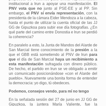
institucional a Irun a apoyar una manifestación.
El
PNV vota que no
junto al PSE-EE y al PP. Sin
embargo,
el PNV sí envía representación
, con la
presidenta de la cámara Eider Mendoza a la cabeza,
hasta el punto de utilizar la cuenta oficial de las JJ
GG de Gipuzkoa para subir ese día fotografías. ¿En
qué parte del camino entre Donostia e Irun se perdió
la coherencia?
En paralelo a esto, la Junta de Mandos del Alarde de
San Marcial tiene conocimiento de la
presión
a la
que el GBB está sometiendo al PNV de Irun
para
que
el día de San Marcial
haya un recibimiento a
esta manifestación
sufragada con dinero público.
De hecho, el partido en Irun se ve obligado a emitir
un comunicado posicionándose «con el Alarde del
pueblo». Nuevamente una bonita forma de entender
la democracia: yo digo, tú obedeces.
Podemos, consejos vendo, para mí no tengo
En la señalada sesión del 27 de junio en JJ GG de
Gipuzkoa, la juntera María Valiente, fue la