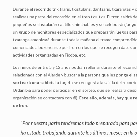
Durante el recorrido trikitilaris, txistularis, dantzaris, txaranga
realizar una parte del recorrido en el tren txu-txu. El tren saldrá
pequeños se instalarán castillos hinchables y se celebrarán juegos 
un grupo de monitores especializados que prepararán juegos par
txaranga amenizará durante toda la mañana el tramo comprendido 
comenzado a buzonearse por Irun en los que se recogen datos práct
actividades organizadas en Ficoba, etc.
Los niños de entre 5 y 12 años podrán rellenar durante el recorri
relacionada con el Alarde y buscar a la persona que les ponga el
sorteará una tablet
. La tarjeta se recogerá a la salida del recor
Urdanibia para poder participar en el sorteo, que se realizará des
organización se contactará con él).
Este año, además, hay que r
de Irun
.
“Por nuestra parte tendremos todo preparado para pasa
ha estado trabajando durante los últimos meses en la o