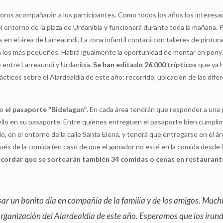
s y coros acompañarán a los participantes. Como todos los años los interes
 del entorno de la plaza de Urdanibia y funcionará durante toda la mañana. 
en el área de Larreaundi. La zona infantil contará con talleres de pintura,
a los más pequeños. Habrá igualmente la oportunidad de montar en pony
entre Larreaundi y Urdanibia.
Se han editado 26.000 trípticos
que ya 
icos sobre el Alardealdia de este año: recorrido, ubicación de las difer
do
el pasaporte “Bidelagun”
. En cada área tendrán que responder a una
 sello en su pasaporte. Entre quienes entreguen el pasaporte bien cumpl
rido, en el entorno de la calle Santa Elena, y tendrá que entregarse en el á
pués de la comida (en caso de que el ganador no esté en la comida desde 
ecordar que se sortearán también 34 comidas o cenas en restaurant
r un bonito día en compañía de la familia y de los amigos. Much
rganización del Alardealdia de este año. Esperamos que los irun