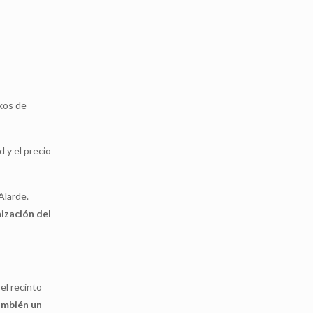
xos de
 y el precio
Alarde.
nización del
el recinto
ambién un