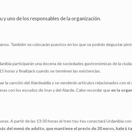
 y uno de los responsables de la organización.
scanso. También se colocarán puestos en los que se podrán degustar pint
rdanibia participarán una docena de sociedades gastronómicas de la ciudad
5 horas y finalizará cuando se terminen las existencias.
ar la canción del Alardealdia y se venderán artículos relacionados con el 
eras con los escudos de Irun y del Alarde. Cabe recordar que
en la orga
ras. A partir de las 13:30 horas el tren txu-txu conectará Urdanibia con 
ás del menú de adulto, que mantiene el precio de 20 euros, habrá t