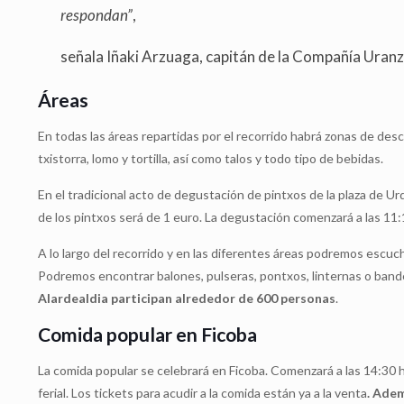
respondan”
,
señala Iñaki Arzuaga, capitán de la Compañía Uranzu
Áreas
En todas las áreas repartidas por el recorrido habrá zonas de de
txistorra, lomo y tortilla, así como talos y todo tipo de bebidas.
En el tradicional acto de degustación de pintxos de la plaza de U
de los pintxos será de 1 euro. La degustación comenzará a las 11:1
A lo largo del recorrido y en las diferentes áreas podremos escuch
Podremos encontrar balones, pulseras, pontxos, linternas o band
Alardealdia participan alrededor de 600 personas
.
Comida popular en Ficoba
La comida popular se celebrará en Ficoba. Comenzará a las 14:30 ho
ferial. Los tickets para acudir a la comida están ya a la venta
. Adem