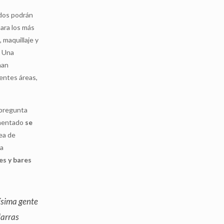
ados podrán
Para los más
 maquillaje y
. Una
han
entes áreas,
 pregunta
imentado
se
rea de
la
es y bares
ísima gente
darras