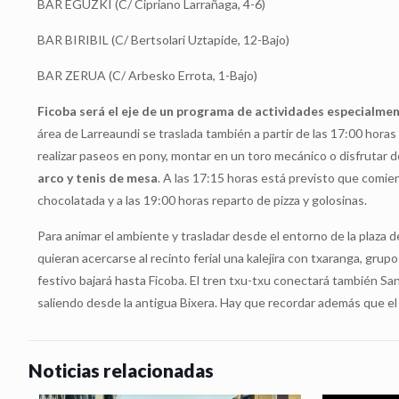
BAR EGUZKI (C/ Cipriano Larrañaga, 4-6)
BAR BIRIBIL (C/ Bertsolari Uztapide, 12-Bajo)
BAR ZERUA (C/ Arbesko Errota, 1-Bajo)
Ficoba será el eje de un programa de actividades especialmen
área de Larreaundi se traslada también a partir de las 17:00 horas 
realizar paseos en pony, montar en un toro mecánico o disfrutar 
arco y tenis de mesa
. A las 17:15 horas está previsto que comien
chocolatada y a las 19:00 horas reparto de pizza y golosinas.
Para animar el ambiente y trasladar desde el entorno de la plaza 
quieran acercarse al recinto ferial una kalejira con txaranga, gru
festivo bajará hasta Ficoba. El tren txu-txu conectará también San
saliendo desde la antigua Bixera. Hay que recordar además que el 
Noticias relacionadas