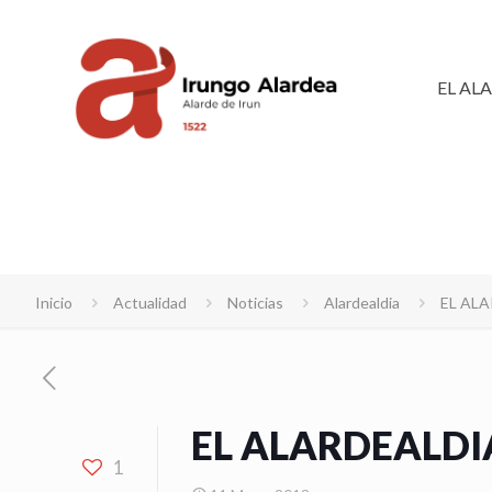
EL AL
Inicio
Actualidad
Noticias
Alardealdia
EL AL
EL ALARDEALDI
1