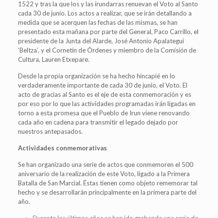
1522 y tras la que los y las irundarras renuevan el Voto al Santo
cada 30 de junio. Los actos a realizar, que se irán detallando a
medida que se acerquen las fechas de las mismas, se han
presentado esta mañana por parte del General, Paco Carrillo, el
presidente de la Junta del Alarde, José Antonio Apalategui
‘Beltza’, y el Cornetín de Órdenes y miembro de la Comisión de
Cultura, Lauren Etxepare.
Desde la propia organización se ha hecho hincapié en lo
verdaderamente importante de cada 30 de junio, el Voto. El
acto de gracias al Santo es el eje de esta conmemoración y es
por eso por lo que las actividades programadas irán ligadas en
torno a esta promesa que el Pueblo de Irun viene renovando
cada año en cadena para transmitir el legado dejado por
nuestros antepasados.
Actividades conmemorativas
Se han organizado una serie de actos que conmemoren el 500
aniversario de la realización de este Voto, ligado a la Primera
Batalla de San Marcial. Éstas tienen como objeto rememorar tal
hecho y se desarrollarán principalmente en la primera parte del
año.
Durante los últimos años se han ido grabando una serie de