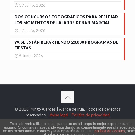
19 Junio, 2026
DOS CONCURSOS FOTOGRÁFICOS PARA REFLEJAR
LOS MOMENTOS DEL ALARDE DE SAN MARCIAL
12 Junio, 2026
YA SE ESTÁN REPARTIENDO 28.000 PROGRAMAS DE
FIESTAS
9 Junio, 2026
© 2018 Irungo Alardea | Alarde de Irun. Todos los derechos
reservados. |
Aviso legal
|
Política de privacidad
Este sitio web utiliza cookies para que usted tenga la mejor experiencia de
usuario. Si continúa navegando está dando su consentimiento para la aceptaci
de las mencionadas cookies y la aceptación de nuestra
política de cookies
, pinc
el enlace para mayor información.