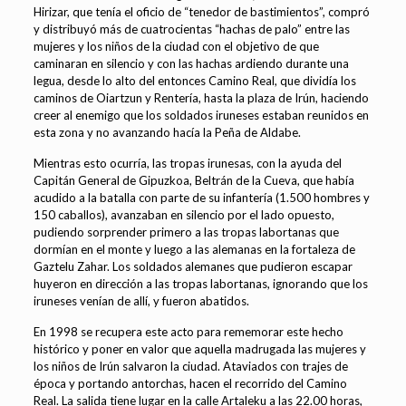
Hirizar, que tenía el oficio de “tenedor de bastimientos”, compró
y distribuyó más de cuatrocientas “hachas de palo” entre las
mujeres y los niños de la ciudad con el objetivo de que
caminaran en silencio y con las hachas ardiendo durante una
legua, desde lo alto del entonces Camino Real, que dividía los
caminos de Oiartzun y Rentería, hasta la plaza de Irún, haciendo
creer al enemigo que los soldados iruneses estaban reunidos en
esta zona y no avanzando hacía la Peña de Aldabe.
Mientras esto ocurría, las tropas irunesas, con la ayuda del
Capitán General de Gipuzkoa, Beltrán de la Cueva, que había
acudido a la batalla con parte de su infantería (1.500 hombres y
150 caballos), avanzaban en silencio por el lado opuesto,
pudiendo sorprender primero a las tropas labortanas que
dormían en el monte y luego a las alemanas en la fortaleza de
Gaztelu Zahar. Los soldados alemanes que pudieron escapar
huyeron en dirección a las tropas labortanas, ignorando que los
iruneses venían de allí, y fueron abatidos.
En 1998 se recupera este acto para rememorar este hecho
histórico y poner en valor que aquella madrugada las mujeres y
los niños de Irún salvaron la ciudad. Ataviados con trajes de
época y portando antorchas, hacen el recorrido del Camino
Real. La salida tiene lugar en la calle Artaleku a las 22.00 horas,