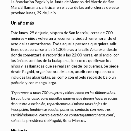
La Asociación Pagoki y la Junta de Mandos del Alarde de San
Marcial llaman a participar en el acto de las antorcheras de este
próximo lunes, 29 de junio.
Un año más
Este lunes, 29 de junio, víspera de San Marcial, cerca de 700
mujeres y niños volverán a recorrer la ciudad rememorando el
acto de las antorcheras. Toda aquella persona que quiera salir
tiene que acercarse a las 21:30 horas a la calle Artaleku, desde
donde comenzará el recorrido a las 22:00 horas, en silencio, con
los únicos sonidos de la txalaparta, los cocos que llevan los
niños y las llamadas que se realizan desde los cuernos. Se piede
desde Pagoki, organizadora del acto, acudir con ropa oscura,
incluidas las alpargatas, así como con el pelo recogido bajo un
pañuelo y con manga larga.
“Esperamos a unas 700 mujeres y niños, como en los últimos años.
En cualquier caso, para aquellas mujeres que deseen hacerse socias
de nuestra asociación, repartiremos allí mismo unas hojas de
inscripción; también se pueden poner en contacto con nosotras
escribiéndonos al correo electrónico
contacto@antorcheras.com
”
,
señala la presidena de Pagoki, Rosa Marcos.
Historia