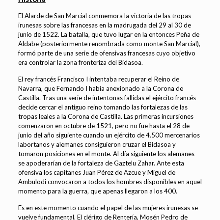
El Alarde de San Marcial conmemora la victoria de las tropas
irunesas sobre las francesas en la madrugada del 29 al 30 de
junio de 1522. La batalla, que tuvo lugar en la entonces Peña de
Aldabe (posteriormente renombrada como monte San Marcial),
formó parte de una serie de ofensivas francesas cuyo objetivo
era controlar la zona fronteriza del Bidasoa.
El rey francés Francisco I intentaba recuperar el Reino de
Navarra, que Fernando I había anexionado a la Corona de
Castilla. Tras una serie de intentonas fallidas el ejército francés
decide cercar el antiguo reino tomando las fortalezas de las
tropas leales a la Corona de Castilla. Las primeras incursiones
comenzaron en octubre de 1521, pero no fue hasta el 28 de
junio del año siguiente cuando un ejército de 4.500 mercenarios
labortanos y alemanes consiguieron cruzar el Bidasoa y
tomaron posiciones en el monte. Al día siguiente los alemanes
se apoderarían de la fortaleza de Gaztelu Zahar. Ante esta
ofensiva los capitanes Juan Pérez de Azcue y Miguel de
Ambulodi convocaron a todos los hombres disponibles en aquel
momento para la guerra, que apenas llegaron a los 400.
Es en este momento cuando el papel de las mujeres irunesas se
vuelve fundamental. El clérigo de Rentería, Mosén Pedro de