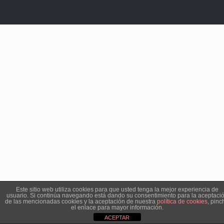
Este sitio web utiliza cookies para que usted tenga la mejor experiencia de
usuario. Si continúa navegando está dando su consentimiento para la aceptaci
de las mencionadas cookies y la aceptación de nuestra
política de cookies
, pinc
el enlace para mayor información.
ACEPTAR