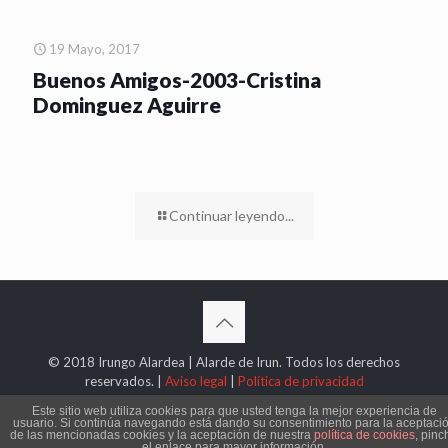
19 Mayo, 2017
Buenos Amigos-2003-Cristina
Dominguez Aguirre
Continuar leyendo...
© 2018 Irungo Alardea | Alarde de Irun. Todos los derechos
reservados. |
Aviso legal
|
Política de privacidad
Este sitio web utiliza cookies para que usted tenga la mejor experiencia de
usuario. Si continúa navegando está dando su consentimiento para la aceptaci
de las mencionadas cookies y la aceptación de nuestra
política de cookies
, pinc
el enlace para mayor información.