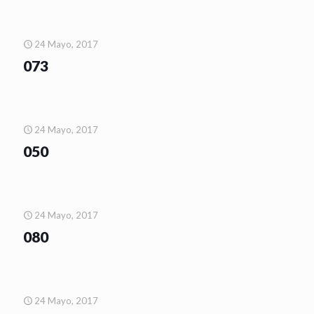
24 Mayo, 2017
073
24 Mayo, 2017
050
24 Mayo, 2017
080
24 Mayo, 2017