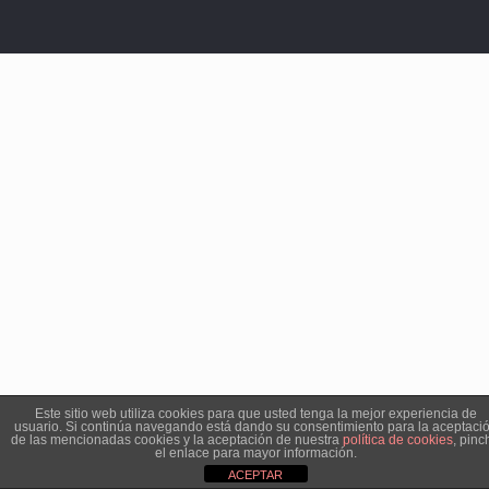
Este sitio web utiliza cookies para que usted tenga la mejor experiencia de
usuario. Si continúa navegando está dando su consentimiento para la aceptaci
de las mencionadas cookies y la aceptación de nuestra
política de cookies
, pinc
el enlace para mayor información.
ACEPTAR