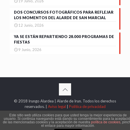
19 Junio, 2026
DOS CONCURSOS FOTOGRÁFICOS PARA REFLEJAR
LOS MOMENTOS DEL ALARDE DE SAN MARCIAL
12 Junio, 2026
YA SE ESTÁN REPARTIENDO 28.000 PROGRAMAS DE
FIESTAS
9 Junio, 2026
© 2018 Irungo Alardea | Alarde de Irun. Todos los derechos
reservados. |
Aviso legal
|
Política de privacidad
Este sitio web utiliza cookies para que usted tenga la mejor experiencia de
usuario. Si continúa navegando está dando su consentimiento para la aceptaci
de las mencionadas cookies y la aceptación de nuestra
política de cookies
, pinc
el enlace para mayor información.